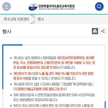
검
사
이
색
행
트
특수교육 지원센터
행사
맵
영
사
바
역
행사
로
가
열
기
기
게시되는 글의 본문이나 첨부파일에
개인정보(주민등록번호, 휴대폰
번호, 주소, 은행계좌번호, 신용카드번호 등 개인을 식별할 수 있는 모
든 정보)를 포함시키지 않도록 주의
하시기 바랍니다.
개인정보가 게시되어 노출 될 경우 해당 게시물 작성자가 관련 법령
에 따라 처분
을 받을 수 있으니 유의하시기 바랍니다.
게시글에 이미지 삽입 시 [상세 내용]을 “그림설명”에 입력해야 합니
다.
(장애인차별금지법에 따른 웹접근성 준수)
외부 동영상 탑재 시 콘텐츠(음성정보 등)에 대한 대체 수단(자막삽입
또는 본문설명)이 제공되어야 합니다.
이미지 또는 이미지에 사용된 폰트 등 저작권을 무단으로 사용할 경