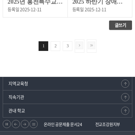
2025년 홍천특수교육지원센터 워크숍 운영 계획
2025 하반기 장애학생 인권지원단 협의회
등록일
2025-12-11
등록일
2025-12-11
글쓰기
1
2
3
지역교육청
직속기관
관내 학교
정
이
다
리
에듀넷
온라인 공문제출 문서24
전교조강원지부
지
전
음
스