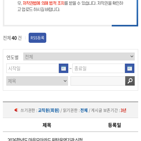
우,
저작권법에 의해 법적 조치
를 받을 수 있습니다. 저작권을 확인하
고 업로드 하시길 바랍니다.
전체
40
건
RSS등록
연도별
~
쓰기권한 :
교직원(회원)
/ 읽기권한 :
전체
/ 게시글 보존기간 :
3년
제목
등록일
특
2026학년도 마음모아카드 위탁운영기관 신청