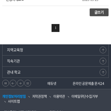
이
버
상
글쓰기
담
실
1
지역교육청
직속기관
관내 학교
정
이
다
리
강원교육청지부
에듀넷
온라인 공문제출 문서24
지
전
음
스
개인정보처리방침
저작권정책
이용약관
이메일무단수집거부
으
으
트
사이트맵
로
로