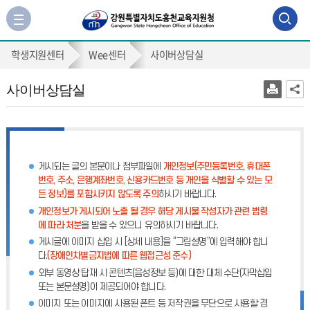
검
사
이
색
사
트
학생지원센터
Wee센터
사이버상담실
맵
영
이
바
역
사이버상담실
버
로
가
열
상
기
담
기
실
게시되는 글의 본문이나 첨부파일에
개인정보(주민등록번호, 휴대폰
번호, 주소, 은행계좌번호, 신용카드번호 등 개인을 식별할 수 있는 모
든 정보)를 포함시키지 않도록 주의
하시기 바랍니다.
개인정보가 게시되어 노출 될 경우 해당 게시물 작성자가 관련 법령
에 따라 처분
을 받을 수 있으니 유의하시기 바랍니다.
게시글에 이미지 삽입 시 [상세 내용]을 “그림설명”에 입력해야 합니
다.
(장애인차별금지법에 따른 웹접근성 준수)
외부 동영상 탑재 시 콘텐츠(음성정보 등)에 대한 대체 수단(자막삽입
또는 본문설명)이 제공되어야 합니다.
이미지 또는 이미지에 사용된 폰트 등 저작권을 무단으로 사용할 경